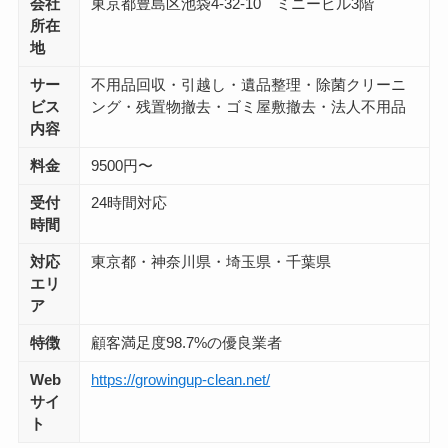
会社
東京都豊島区池袋4-32-10 ミニービル3階
所在
地
サー
不用品回収・引越し・遺品整理・除菌クリーニ
ビス
ング・残置物撤去・ゴミ屋敷撤去・法人不用品
内容
料金
9500円〜
受付
24時間対応
時間
対応
東京都・神奈川県・埼玉県・千葉県
エリ
ア
特徴
顧客満足度98.7%の優良業者
Web
https://growingup-clean.net/
サイ
ト