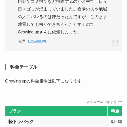
自分でゴミ捨てなど掃除するのが苦手で、日々
日々ゴミが溜まっていました。近隣の人や地域
の人にバレるのは嫌だったんですが、このまま
放置しても虫ができちゃったりするので、
Growing upさんに依頼しました。
引用：
Growing up
料金テーブル
Growing upの料金相場は以下になります。
スクロールできます
プラン
料金
軽トラパック
9,500