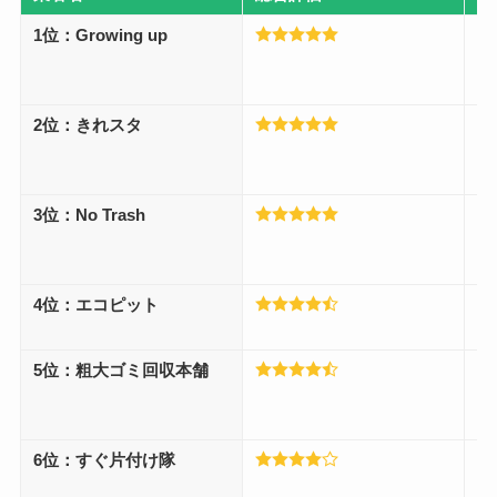
1位：Growing up
顧
者
2位：きれスタ
と
応
3位：No Trash
即
4位：エコピット
不
2
5位：粗大ゴミ回収本舗
女
ン
6位：すぐ片付け隊
ト
最