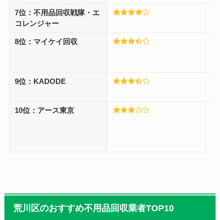
7位：不用品回収戦隊・エ
関
コレンジャー
掃
8位：マイケイ回収
買
9位：KADODE
料
瞭
10位：アース東京
料
日
荒川区のおすすめ不用品回収業者TOP10