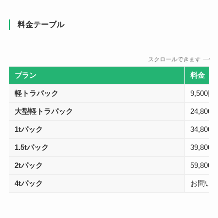
料金テーブル
スクロールできます
プラン
料金
軽トラパック
9,500
大型軽トラパック
24,80
1tパック
34,80
1.5tパック
39,80
2tパック
59,80
4tパック
お問い