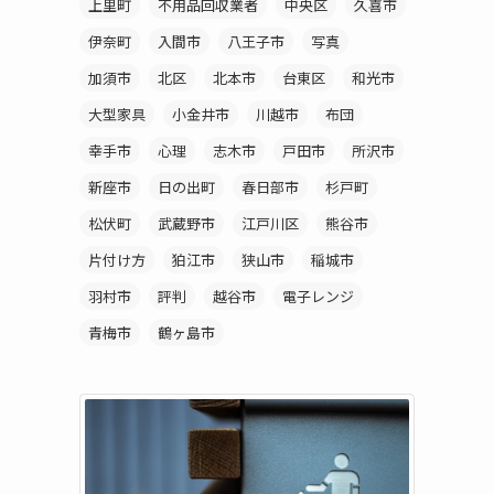
上里町
不用品回収業者
中央区
久喜市
伊奈町
入間市
八王子市
写真
加須市
北区
北本市
台東区
和光市
大型家具
小金井市
川越市
布団
幸手市
心理
志木市
戸田市
所沢市
新座市
日の出町
春日部市
杉戸町
松伏町
武蔵野市
江戸川区
熊谷市
片付け方
狛江市
狭山市
稲城市
羽村市
評判
越谷市
電子レンジ
青梅市
鶴ヶ島市