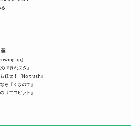
いる
5選
wing up』
応の『きれスタ』
せ！『No trash』
るなら『くまのて』
計の『エコピット』