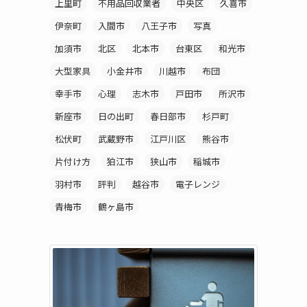
上里町
不用品回収業者
中央区
久喜市
伊奈町
入間市
八王子市
写真
加須市
北区
北本市
台東区
和光市
大型家具
小金井市
川越市
布団
幸手市
心理
志木市
戸田市
所沢市
新座市
日の出町
春日部市
杉戸町
松伏町
武蔵野市
江戸川区
熊谷市
片付け方
狛江市
狭山市
稲城市
羽村市
評判
越谷市
電子レンジ
青梅市
鶴ヶ島市