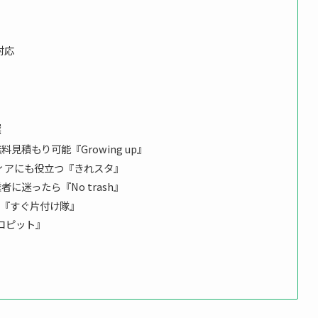
対応
選
見積もり可能『Growing up』
ィアにも役立つ『きれスタ』
に迷ったら『No trash』
！『すぐ片付け隊』
コピット』