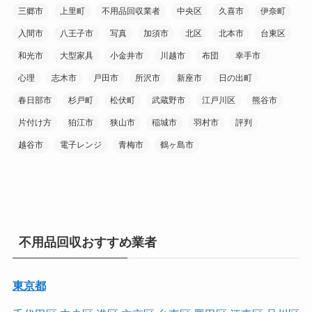
三郷市
上里町
不用品回収業者
中央区
久喜市
伊奈町
入間市
八王子市
写真
加須市
北区
北本市
台東区
和光市
大型家具
小金井市
川越市
布団
幸手市
心理
志木市
戸田市
所沢市
新座市
日の出町
春日部市
杉戸町
松伏町
武蔵野市
江戸川区
熊谷市
片付け方
狛江市
狭山市
稲城市
羽村市
評判
越谷市
電子レンジ
青梅市
鶴ヶ島市
不用品回収おすすめ業者
東京都