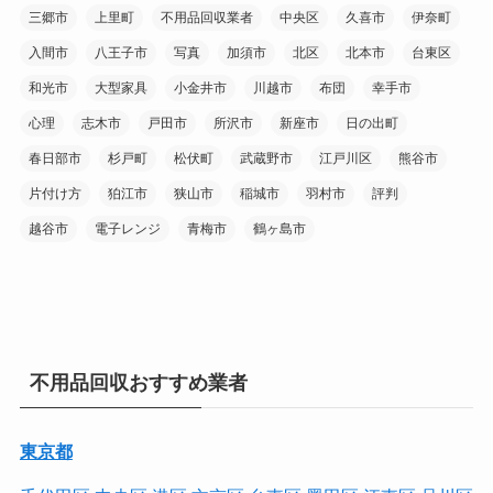
三郷市
上里町
不用品回収業者
中央区
久喜市
伊奈町
入間市
八王子市
写真
加須市
北区
北本市
台東区
和光市
大型家具
小金井市
川越市
布団
幸手市
心理
志木市
戸田市
所沢市
新座市
日の出町
春日部市
杉戸町
松伏町
武蔵野市
江戸川区
熊谷市
片付け方
狛江市
狭山市
稲城市
羽村市
評判
越谷市
電子レンジ
青梅市
鶴ヶ島市
不用品回収おすすめ業者
東京都