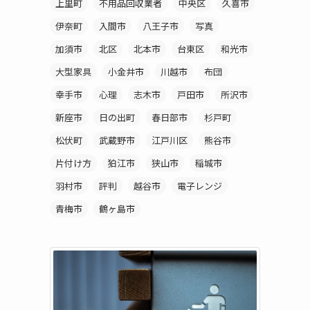
上里町
不用品回収業者
中央区
久喜市
伊奈町
入間市
八王子市
写真
加須市
北区
北本市
台東区
和光市
大型家具
小金井市
川越市
布団
幸手市
心理
志木市
戸田市
所沢市
新座市
日の出町
春日部市
杉戸町
松伏町
武蔵野市
江戸川区
熊谷市
片付け方
狛江市
狭山市
稲城市
羽村市
評判
越谷市
電子レンジ
青梅市
鶴ヶ島市