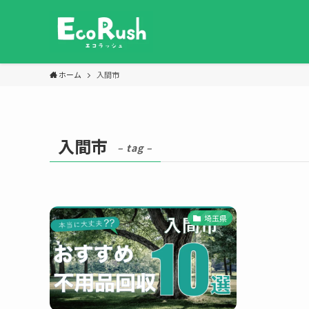
ホーム
入間市
入間市
– tag –
埼玉県